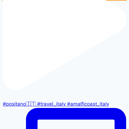
#positano🇮🇹 #travel_italy #amalficoast_italy