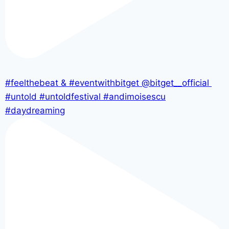
#feelthebeat & #eventwithbitget @bitget__official
#untold #untoldfestival #andimoisescu
#daydreaming