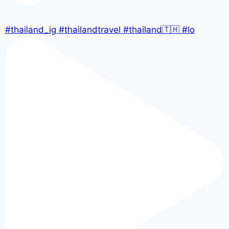
#thailand_ig #thailandtravel #thailand🇹🇭 #lo