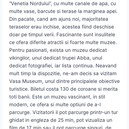
“Venetia Nordului”, cu multe canale de apa, cu
multe vase, barcute si terase la marginea apei.
Din pacate, cand am ajuns noi, majoritatea
teraselor erau inchise, acestea fiind deschise
doar pe timpul verii. Fascinante sunt insulitele
ce ofera diferite atractii si foarte multe muzee.
Pentru pasionati, exista un muzeu dedicat
vikingilor, unul dedicat trupei Abba, unul
dedicat fotografiei, iar lista continua. Neavand
mult timp la dispozitie, ne-am decis sa vizitam
Vasa Museum, unul dintre principalele obiective
turistice. Biletul costa 130 de coroane si merita
toti banii. Este un muzeu vascinant, in stil
modern, ce ofera si multe optiuni de a-l
parcurge. Vizitatorii il pot parcurge printr-un tur
ghidat in engleza de 25 min, pot vizualiza un
film de 17 min sau il pot parcurge singuri, de