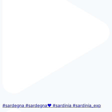
#sardegna #sardegna❤️ #sardinia #sardinia_exp