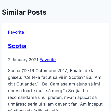
Similar Posts
Favorite
Scotia
2 January 2021
Favorite
Scoția (12-16 Octombrie 2017) Baiatul de la
ghiseu: “Ce te-a facut să vii în Scoția?” Eu: “Am
citit Outlander.” Da. Cam așa am ajuns să îmi
doresc foarte mult să merg în Scoția. La
recomandarea unui prieten, m-am apucat să
urmăresc serialul și am devenit fan. Am început
să citesc și cărțile și astfel…